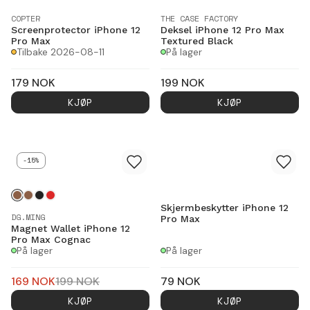
COPTER
THE CASE FACTORY
Screenprotector iPhone 12
Deksel iPhone 12 Pro Max
Pro Max
Textured Black
Tilbake 2026-08-11
På lager
179
NOK
199
NOK
KJØP
KJØP
-15%
Skjermbeskytter iPhone 12
DG.MING
Pro Max
Magnet Wallet iPhone 12
Pro Max Cognac
På lager
På lager
169
NOK
199
NOK
79
NOK
KJØP
KJØP