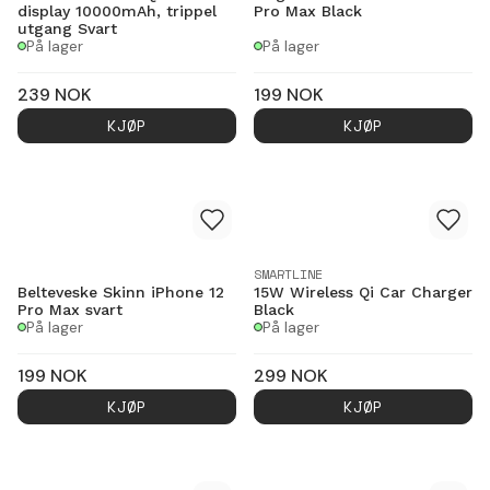
display 10000mAh, trippel
Pro Max Black
utgang Svart
På lager
På lager
239
NOK
199
NOK
KJØP
KJØP
SMARTLINE
Belteveske Skinn iPhone 12
15W Wireless Qi Car Charger
Pro Max svart
Black
På lager
På lager
199
NOK
299
NOK
KJØP
KJØP