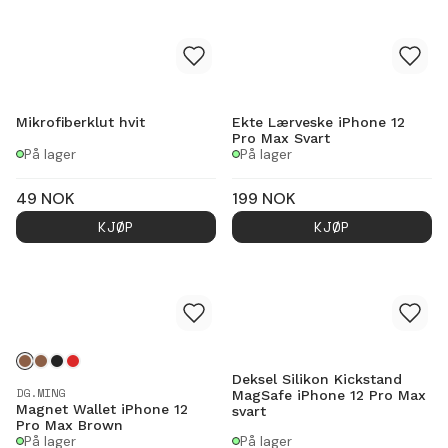
Mikrofiberklut hvit
Ekte Lærveske iPhone 12
Pro Max Svart
På lager
På lager
49
NOK
199
NOK
KJØP
KJØP
Deksel Silikon Kickstand
DG.MING
MagSafe iPhone 12 Pro Max
Magnet Wallet iPhone 12
svart
Pro Max Brown
På lager
På lager