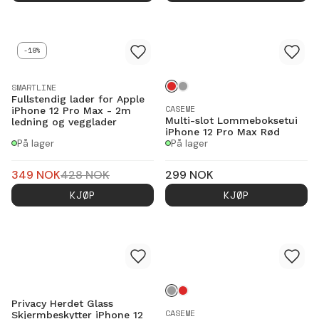
-18%
SMARTLINE
Fullstendig lader for Apple
CASEME
iPhone 12 Pro Max - 2m
Multi-slot Lommeboksetui
ledning og vegglader
iPhone 12 Pro Max Rød
På lager
På lager
349
NOK
428
NOK
299
NOK
KJØP
KJØP
Privacy Herdet Glass
CASEME
Skjermbeskytter iPhone 12