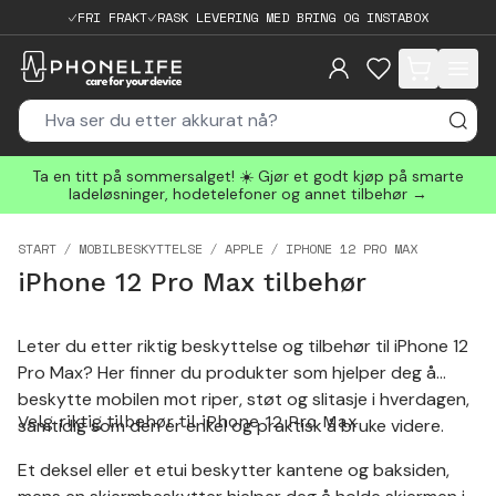
FRI FRAKT
RASK LEVERING MED BRING OG INSTABOX
items in cart, 
Ta en titt på sommersalget! ☀️ Gjør et godt kjøp på smarte
ladeløsninger, hodetelefoner og annet tilbehør →
START
MOBILBESKYTTELSE
APPLE
IPHONE 12 PRO MAX
iPhone 12 Pro Max tilbehør
Leter du etter riktig beskyttelse og tilbehør til iPhone 12
Pro Max? Her finner du produkter som hjelper deg å
beskytte mobilen mot riper, støt og slitasje i hverdagen,
Velg riktig tilbehør til iPhone 12 Pro Max
samtidig som den er enkel og praktisk å bruke videre.
Et deksel eller et etui beskytter kantene og baksiden,