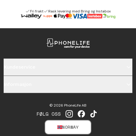
Fri frakt
Rask levering med Bring og Instabox
Kundeservice
Informasjon
©
2026
PhoneLife AB
FØLG OSS
INSTAGRAM
FACEBOOK
TIKTOK
NORWAY
SELECT MARKET