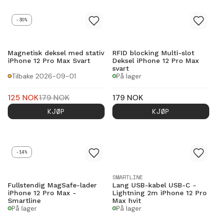
-30%
Magnetisk deksel med stativ
RFID blocking Multi-slot
iPhone 12 Pro Max Svart
Deksel iPhone 12 Pro Max
svart
Tilbake 2026-09-01
På lager
125
NOK
179
NOK
179
NOK
KJØP
KJØP
-14%
SMARTLINE
Fullstendig MagSafe-lader
Lang USB-kabel USB-C -
iPhone 12 Pro Max -
Lightning 2m iPhone 12 Pro
Smartline
Max hvit
På lager
På lager