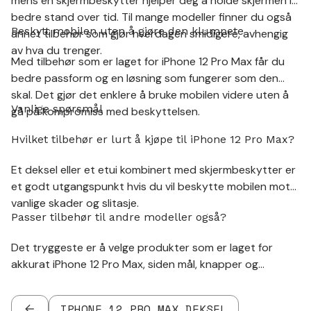
mens en skjermbeskytter hjelper deg å holde skjermen i
bedre stand over tid. Til mange modeller finner du også
Beskytt mobilen uten å gjøre den klumpete
annet tilbehør som gjør hverdagen smidigere, avhengig
av hva du trenger.
Med tilbehør som er laget for iPhone 12 Pro Max får du
bedre passform og en løsning som fungerer som den
skal. Det gjør det enklere å bruke mobilen videre uten å
Vanlige spørsmål
gå på kompromiss med beskyttelsen.
Hvilket tilbehør er lurt å kjøpe til iPhone 12 Pro Max?
Et deksel eller et etui kombinert med skjermbeskytter er
et godt utgangspunkt hvis du vil beskytte mobilen mot
vanlige skader og slitasje.
Passer tilbehør til andre modeller også?
Det tryggeste er å velge produkter som er laget for
akkurat iPhone 12 Pro Max, siden mål, knapper og
utskjæringer kan variere mellom modeller.
IPHONE 12 PRO MAX DEKSEL