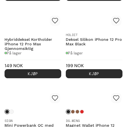
HOLDIT
Hybriddeksel Kortholder
Deksel Silikon iPhone 12 Pro
iPhone 12 Pro Max
Max Black
Gjennomsiktig
På lager
På lager
149
NOK
199
NOK
KJØP
KJØP
SIGN
DG.MING
Mini Powerbank QC med
Magnet Wallet iPhone 12