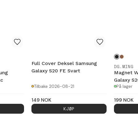
Full Cover Deksel Samsung
DG.MING
Galaxy S20 FE Svart
ung
Magnet W
ac
Galaxy S2
Tilbake 2026-08-21
På lager
149
NOK
199
NOK
KJØP