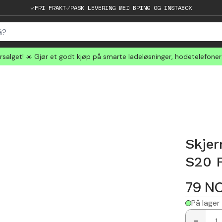
FRI FRAKT
RASK LEVERING MED BRING OG INSTABOX
salget! ☀️ Gjør et godt kjøp på smarte ladeløsninger, hodetelefone
Skje
S20 
79
N
På lager
-