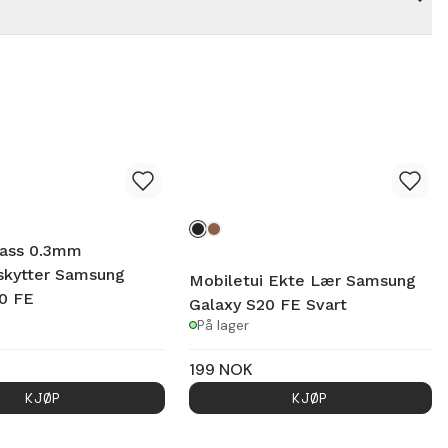
lass 0.3mm
skytter Samsung
Mobiletui Ekte Lær Samsung
0 FE
Galaxy S20 FE Svart
På lager
199
NOK
KJØP
KJØP