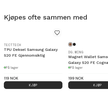
Kjøpes ofte sammen med
TECTTECH
TPU Deksel Samsung Galaxy
DG.MING
S20 FE Gjennomsiktig
Magnet Wallet Sams
Galaxy S20 FE Cogn
På lager
På lager
119
NOK
199
NOK
KJØP
KJØP