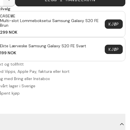
ilvalg:
CASEME
Multi-slot Lommeboksetui Samsung Galaxy S20 FE
KJØP
Brun
299
NOK
Ekte Lærveske Samsung Galaxy S20 FE Svart
KJØP
199
NOK
akt og tollfritt
d Vipps, Apple Pay, faktura eller kort
ng med Bring eller Instabox
vårt lager i Sverige
åpent kjøp