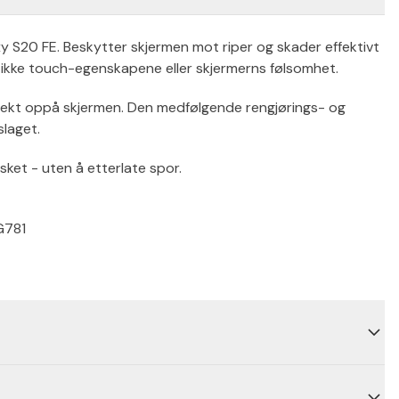
y S20 FE. Beskytter skjermen mot riper og skader effektivt
 ikke touch-egenskapene eller skjermerns følsomhet.
erfekt oppå skjermen. Den medfølgende rengjørings- og
slaget.
sket - uten å etterlate spor.
G781