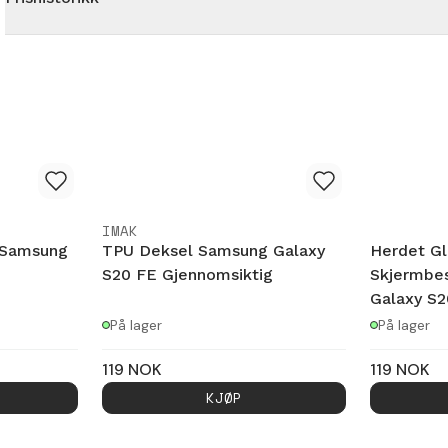
IMAK
e Samsung
TPU Deksel Samsung Galaxy
Herdet G
S20 FE Gjennomsiktig
Skjermbe
Galaxy S2
På lager
På lager
119
NOK
119
NOK
KJØP