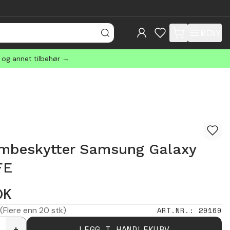
MENY
items in cart, view
r og annet tilbehør →
rmbeskytter Samsung Galaxy
FE
OK
(Flere enn 20 stk)
ART.NR.
:
29169
LEGG I HANDLEKURV
+