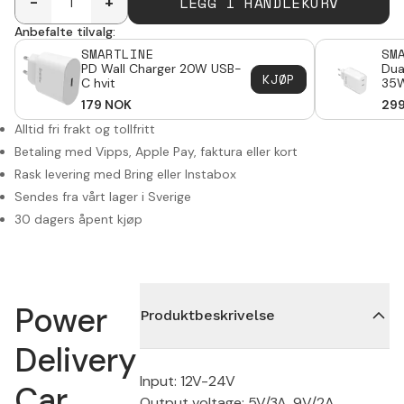
LEGG I HANDLEKURV
-
+
Anbefalte tilvalg:
SMARTLINE
SM
PD Wall Charger 20W USB-
Dua
KJØP
C hvit
35W
179
NOK
29
Alltid fri frakt og tollfritt
Betaling med Vipps, Apple Pay, faktura eller kort
Rask levering med Bring eller Instabox
Sendes fra vårt lager i Sverige
30 dagers åpent kjøp
Power
Produktbeskrivelse
Delivery
Input: 12V-24V
Car
Output voltage: 5V/3A, 9V/2A,