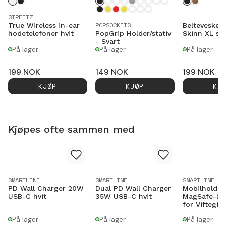
STREETZ
POPSOCKETS
True Wireless in-ear
Belteveske 
hodetelefoner hvit
PopGrip Holder/stativ
Skinn XL sva
- Svart
På lager
På lager
På lager
199
NOK
149
NOK
199
NOK
KJØP
KJØP
KJ
Kjøpes ofte sammen med
SMARTLINE
SMARTLINE
SMARTLINE
PD Wall Charger 20W
Dual PD Wall Charger
Mobilholde
USB-C hvit
35W USB-C hvit
MagSafe-lad
for Viftegitt
På lager
På lager
På lager