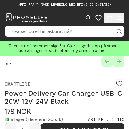
FRI FRAKT
RASK LEVERING MED BRING OG INSTABOX
items in cart, 
Ta en titt på sommersalget! ☀️ Gjør et godt kjøp på smarte
ladeløsninger, hodetelefoner og annet tilbehør →
PREVIOUS
NEXT
0
/
2
SMARTLINE
Power Delivery Car Charger USB-C
20W 12V-24V Black
179
NOK
På lager
(Flere enn 20 stk)
ART.NR.
:
41410