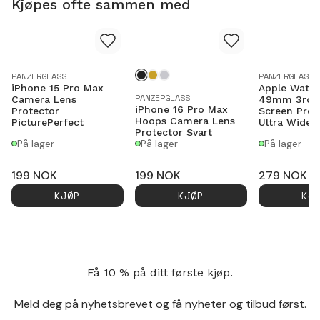
Kjøpes ofte sammen med
PANZERGLASS
PANZERGLASS
iPhone 15 Pro Max
Apple Watch
PANZERGLASS
Camera Lens
49mm 3rd 
iPhone 16 Pro Max
Protector
Screen Prot
Hoops Camera Lens
PicturePerfect
Ultra Wide F
Protector Svart
På lager
På lager
På lager
199
NOK
199
NOK
279
NOK
KJØP
KJØP
KJ
Få 10 % på ditt første kjøp.
Meld deg på nyhetsbrevet og få nyheter og tilbud først.