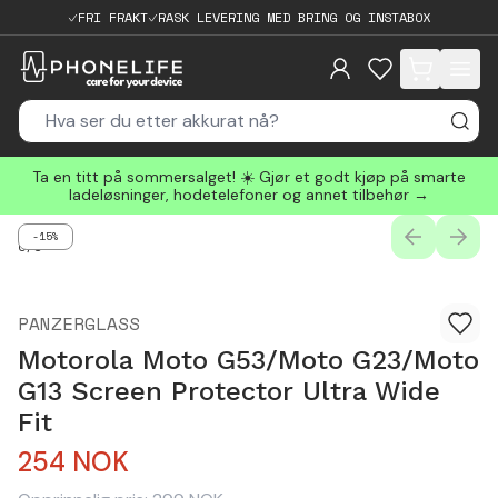
FRI FRAKT
RASK LEVERING MED BRING OG INSTABOX
items in cart, 
Ta en titt på sommersalget! ☀️ Gjør et godt kjøp på smarte
ladeløsninger, hodetelefoner og annet tilbehør →
-15%
PREVIOUS
NEXT
0
/
3
PANZERGLASS
Motorola Moto G53/Moto G23/Moto
G13 Screen Protector Ultra Wide
Fit
254
NOK