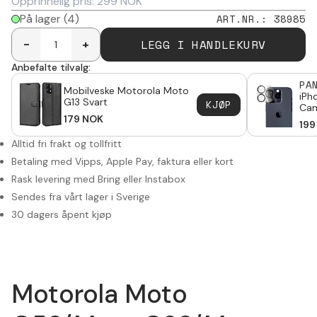
Opprinnelig pris:
299
NOK
På lager
(4)
ART.NR.
:
38985
LEGG I HANDLEKURV
-
+
Anbefalte tilvalg:
PA
Mobilveske Motorola Moto
iPh
G13 Svart
KJØP
Cam
179
NOK
Pic
199
Alltid fri frakt og tollfritt
Betaling med Vipps, Apple Pay, faktura eller kort
Rask levering med Bring eller Instabox
Sendes fra vårt lager i Sverige
30 dagers åpent kjøp
Motorola Moto