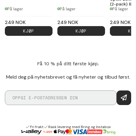
(2-pack) Bla
På lager
På lager
På lager
249
NOK
249
NOK
249
NOK
KJØP
KJØP
KJ
Få 10 % på ditt første kjøp.
Meld deg på nyhetsbrevet og få nyheter og tilbud først.
Fri frakt
Rask levering med Bring og Instabox