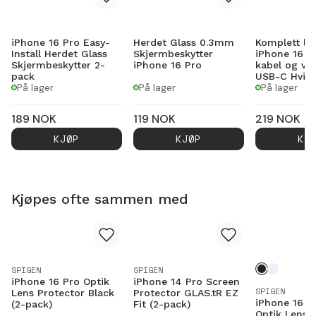
iPhone 16 Pro Easy-
Herdet Glass 0.3mm
Komplett la
Install Herdet Glass
Skjermbeskytter
iPhone 16 P
Skjermbeskytter 2-
iPhone 16 Pro
kabel og ve
pack
USB-C Hvit
På lager
På lager
På lager
189
NOK
119
NOK
219
NOK
KJØP
KJØP
KJ
Kjøpes ofte sammen med
SPIGEN
SPIGEN
iPhone 16 Pro Optik
iPhone 14 Pro Screen
SPIGEN
Lens Protector Black
Protector GLAS.tR EZ
iPhone 16 Pr
(2-pack)
Fit (2-pack)
Optik Lens 