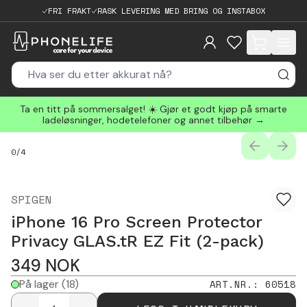
FRI FRAKT
RASK LEVERING MED BRING OG INSTABOX
items in cart, 
Ta en titt på sommersalget! ☀️ Gjør et godt kjøp på smarte
ladeløsninger, hodetelefoner og annet tilbehør →
PREVIOUS
NEXT
0
/
4
SPIGEN
iPhone 16 Pro Screen Protector
Privacy GLAS.tR EZ Fit (2-pack)
349
NOK
På lager
(18)
ART.NR.
:
60518