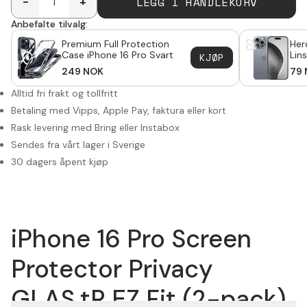
LEGG I HANDLEKURV
-
+
Anbefalte tilvalg:
Premium Full Protection
Her
Case iPhone 16 Pro Svart
Lin
KJØP
16 
249
NOK
79
Alltid fri frakt og tollfritt
Betaling med Vipps, Apple Pay, faktura eller kort
Rask levering med Bring eller Instabox
Sendes fra vårt lager i Sverige
30 dagers åpent kjøp
iPhone 16 Pro Screen
Protector Privacy
GLAS.tR EZ Fit (2-pack)