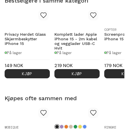
Bestselgere i samme kategori
COPTER
Privacy Herdet Glass
Komplett lader Apple
Screenprote
Skjermbeskytter
iPhone 15 - 2m kabel
iPhone 15
iPhone 15
og vegglader USB-C
Hvit
På lager
På lager
På lager
149
NOK
219
NOK
179
NOK
KJØP
KJØP
KJ
Kjøpes ofte sammen med
MOBIQUE
RINGKE