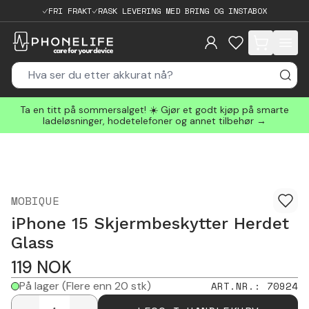
FRI FRAKT
RASK LEVERING MED BRING OG INSTABOX
items in cart, 
Ta en titt på sommersalget! ☀️ Gjør et godt kjøp på smarte
ladeløsninger, hodetelefoner og annet tilbehør →
MOBIQUE
iPhone 15 Skjermbeskytter Herdet
Glass
119
NOK
På lager
(Flere enn 20 stk)
ART.NR.
:
70924