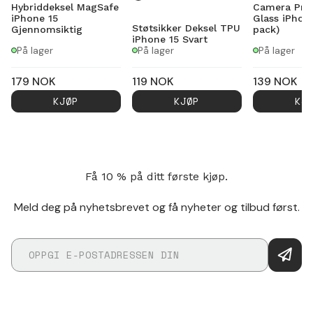
Hybriddeksel MagSafe
Camera Pro
iPhone 15
Glass iPhone
Støtsikker Deksel TPU
Gjennomsiktig
pack)
iPhone 15 Svart
På lager
På lager
På lager
179
NOK
119
NOK
139
NOK
KJØP
KJØP
KJ
Få 10 % på ditt første kjøp.
Meld deg på nyhetsbrevet og få nyheter og tilbud først.