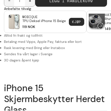
LEGG I HANDLEKURV
-
+
Anbefalte tilvalg:
HA
MOBIQUE
Rhi
TPU Deksel iPhone 15 Beige
KJØP
Lin
119
NOK
Alu
149
Alltid fri frakt og tollfritt
Betaling med Vipps, Apple Pay, faktura eller kort
Rask levering med Bring eller Instabox
Sendes fra vårt lager i Sverige
30 dagers åpent kjøp
iPhone 15
Skjermbeskytter Herdet
Glass