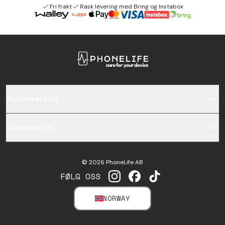
Fri frakt
Rask levering med Bring og Instabox
Kundeservice
Informasjon
©
2026
PhoneLife AB
FØLG OSS
INSTAGRAM
FACEBOOK
TIKTOK
NORWAY
SELECT MARKET