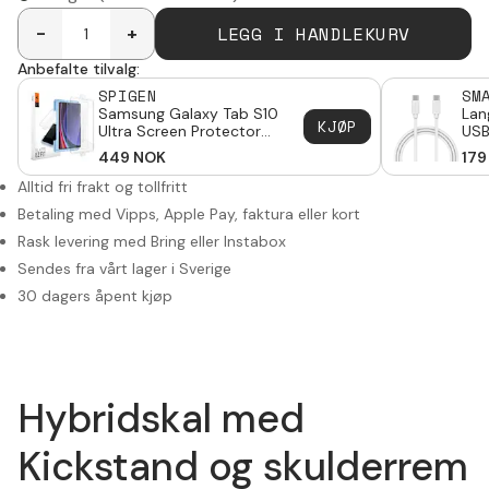
LEGG I HANDLEKURV
-
+
Anbefalte tilvalg:
SPIGEN
SM
Samsung Galaxy Tab S10
Lan
KJØP
Ultra Screen Protector
USB
GLAS.tR EZ Fit
Gal
449
NOK
179
Alltid fri frakt og tollfritt
Betaling med Vipps, Apple Pay, faktura eller kort
Rask levering med Bring eller Instabox
Sendes fra vårt lager i Sverige
30 dagers åpent kjøp
Hybridskal med
Kickstand og skulderrem