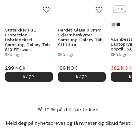
-15%
Støtsikker Full
Herdet Glass 0.3mm
Protection
Skjermbeskytter
Vannbestan
Hybriddeksel
Samsung Galaxy Tab
Laptoprygg
Samsung Galaxy Tab
S11 Ultra
opptil 15.6" 
S10 FE svart
På lager
På lager
På lager
299
NOK
199
NOK
382
NOK
4
KJØP
KJØP
KJ
Få 10 % på ditt første kjøp.
Meld deg på nyhetsbrevet og få nyheter og tilbud først.