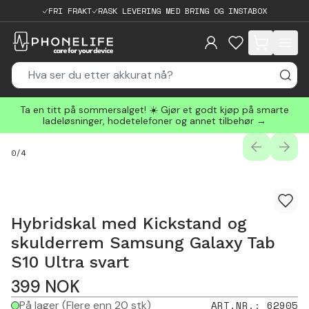
FRI FRAKT
RASK LEVERING MED BRING OG INSTABOX
items in cart, 
Ta en titt på sommersalget! ☀️ Gjør et godt kjøp på smarte
ladeløsninger, hodetelefoner og annet tilbehør →
PREVIOUS
NEXT
0
/
4
Hybridskal med Kickstand og
skulderrem Samsung Galaxy Tab
S10 Ultra svart
399
NOK
På lager
(Flere enn 20 stk)
ART.NR.
:
62905