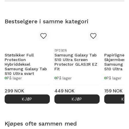
Bestselgere i samme kategori
SPIGEN
Støtsikker Full
Samsung Galaxy Tab
Papirlignen
Protection
S10 Ultra Screen
Skjermbesky
Hybriddeksel
Protector GLAS.tR EZ
Samsung Ga
Samsung Galaxy Tab
Fit
S10 Ultra
S10 Ultra svart
På lager
På lager
På lager
299
NOK
449
NOK
159
NOK
KJØP
KJØP
KJ
Kjøpes ofte sammen med