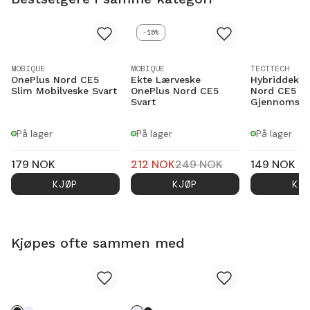
-15%
MOBIQUE
MOBIQUE
TECTTECH
OnePlus Nord CE5
Ekte Lærveske
Hybriddekse
Slim Mobilveske Svart
OnePlus Nord CE5
Nord CE5
Svart
Gjennomsikt
På lager
På lager
På lager
179
NOK
212
NOK
249
NOK
149
NOK
KJØP
KJØP
KJ
Kjøpes ofte sammen med