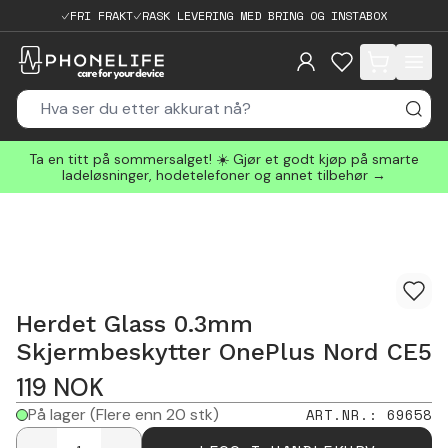
FRI FRAKT
RASK LEVERING MED BRING OG INSTABOX
items in cart, 
Ta en titt på sommersalget! ☀️ Gjør et godt kjøp på smarte
ladeløsninger, hodetelefoner og annet tilbehør →
Herdet Glass 0.3mm
Skjermbeskytter OnePlus Nord CE5
119
NOK
På lager
(Flere enn 20 stk)
ART.NR.
:
69658