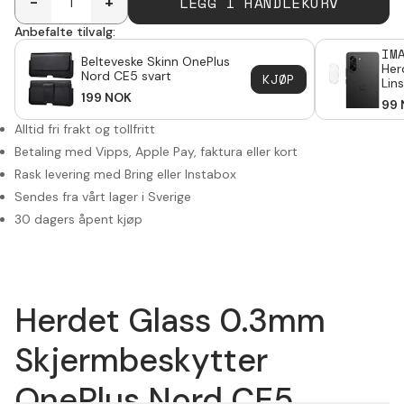
LEGG I HANDLEKURV
-
+
Anbefalte tilvalg:
IM
Belteveske Skinn OnePlus
Her
Nord CE5 svart
KJØP
Linse
199
NOK
Nor
99
Alltid fri frakt og tollfritt
Betaling med Vipps, Apple Pay, faktura eller kort
Rask levering med Bring eller Instabox
Sendes fra vårt lager i Sverige
30 dagers åpent kjøp
Herdet Glass 0.3mm
Skjermbeskytter
OnePlus Nord CE5