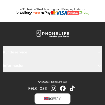
Fri frakt
Rask levering med Bring og Instabox
Kundeservice
Informasjon
©
2026
PhoneLife AB
FØLG OSS
INSTAGRAM
FACEBOOK
TIKTOK
NORWAY
SELECT MARKET