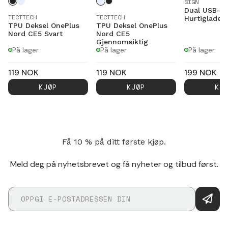
SIGN
Dual USB-C
TECTTECH
TECTTECH
Hurtiglader
TPU Deksel OnePlus
TPU Deksel OnePlus
Nord CE5 Svart
Nord CE5
Gjennomsiktig
På lager
På lager
På lager
119
NOK
119
NOK
199
NOK
KJØP
KJØP
KJ
Få 10 % på ditt første kjøp.
Meld deg på nyhetsbrevet og få nyheter og tilbud først.