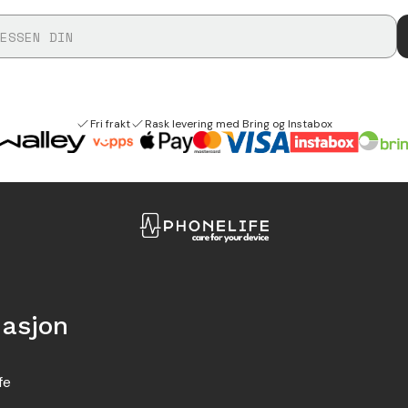
Fri frakt
Rask levering med Bring og Instabox
masjon
fe