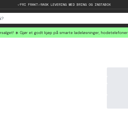
FRI FRAKT
RASK LEVERING MED BRING OG INSTABOX
salget! ☀️ Gjør et godt kjøp på smarte ladeløsninger, hodetelefone