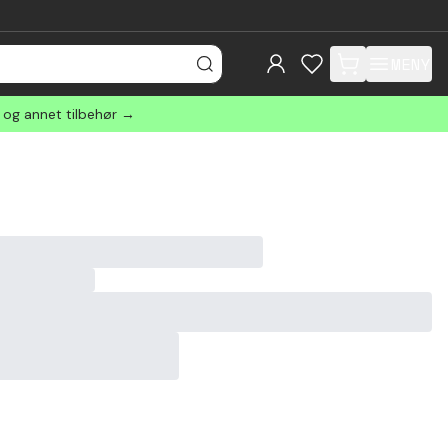
MENY
items in cart, view
r og annet tilbehør →