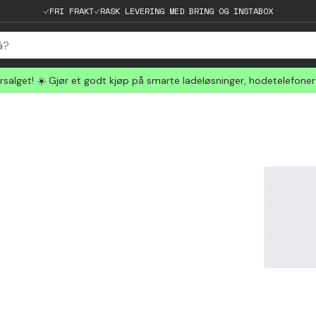
FRI FRAKT
RASK LEVERING MED BRING OG INSTABOX
salget! ☀️ Gjør et godt kjøp på smarte ladeløsninger, hodetelefone