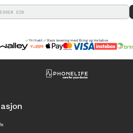
Fri frakt
Rask levering med Bring og Instabox
masjon
fe