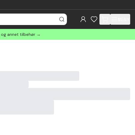
MENY
items in cart, view
r og annet tilbehør →