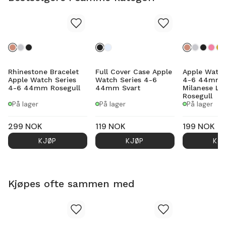
Rhinestone Bracelet
Full Cover Case Apple
Apple Watch
Apple Watch Series
Watch Series 4-6
4-6 44mm 
4-6 44mm Rosegull
44mm Svart
Milanese Lo
Rosegull
På lager
På lager
På lager
299
NOK
119
NOK
199
NOK
KJØP
KJØP
KJ
Kjøpes ofte sammen med