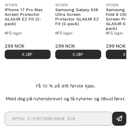
SPIGEN
SPIGEN
SPIGEN
iPhone 17 Pro Max
Samsung Galaxy S26
Samsung Ga
Screen Protector
Ultra Screen
Fold 8 Ultra
GLAS.tR EZ Fit (2-
Protector GLAS.tR EZ
Screen Prot
pack)
Fit (2-pack)
GLAS.tR EZ F
pack)
På lager
På lager
På lager
299
NOK
299
NOK
299
NOK
KJØP
KJØP
KJ
Få 10 % på ditt første kjøp.
Meld deg på nyhetsbrevet og få nyheter og tilbud først.