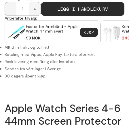
LEGG I HANDLEKURV
-
+
Anbefalte tilvalg:
Fester for Armbånd - Apple
Kom
Watch 44mm svart
Wat
KJØP
kab
99
NOK
24
Hvit
Alltid fri frakt og tollfritt
Betaling med Vipps, Apple Pay, faktura eller kort
Rask levering med Bring eller Instabox
Sendes fra vårt lager i Sverige
30 dagers åpent kjøp
Apple Watch Series 4-6
44mm Screen Protector