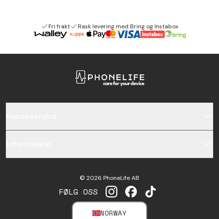
Fri frakt
Rask levering med Bring og Instabox
Kundeservice
Informasjon
©
2026
PhoneLife AB
FØLG OSS
INSTAGRAM
FACEBOOK
TIKTOK
NORWAY
SELECT MARKET