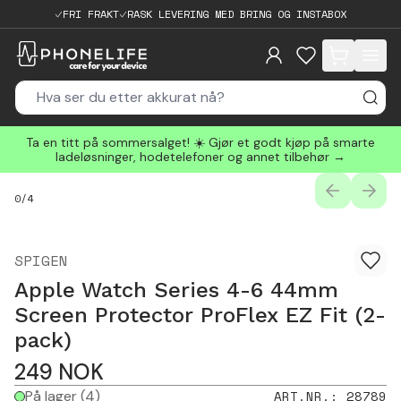
FRI FRAKT
RASK LEVERING MED BRING OG INSTABOX
items in cart, 
Ta en titt på sommersalget! ☀️ Gjør et godt kjøp på smarte
ladeløsninger, hodetelefoner og annet tilbehør →
PREVIOUS
NEXT
0
/
4
SPIGEN
Apple Watch Series 4-6 44mm
Screen Protector ProFlex EZ Fit (2-
pack)
249
NOK
På lager
(4)
ART.NR.
:
28789