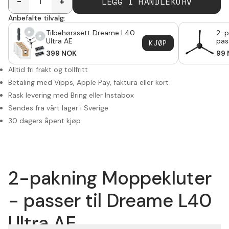
LEGG I HANDLEKURV
-
+
Anbefalte tilvalg:
Tilbehørssett Dreame L40
2-p
Ultra AE
passer t
KJØP
Ult
399
NOK
99
Alltid fri frakt og tollfritt
Betaling med Vipps, Apple Pay, faktura eller kort
Rask levering med Bring eller Instabox
Sendes fra vårt lager i Sverige
30 dagers åpent kjøp
2-pakning Moppekluter
- passer til Dreame L40
Ultra AE