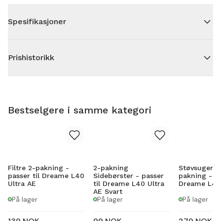
Spesifikasjoner
Prishistorikk
Bestselgere i samme kategori
Filtre 2-pakning -
2-pakning
Støvsugerpo
passer til Dreame L40
Sidebørster - passer
pakning - pa
Ultra AE
til Dreame L40 Ultra
Dreame L40 
AE Svart
På lager
På lager
På lager