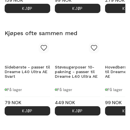
139
NOK
99
NOK
279
NOK
KJØP
KJØP
KJ
Kjøpes ofte sammen med
Sidebørste - passer til
Støvsugerposer 10-
Hovedbørste
Dreame L40 Ultra AE
pakning - passer til
til Dreame L
Svart
Dreame L40 Ultra AE
AE
På lager
På lager
På lager
79
NOK
449
NOK
99
NOK
KJØP
KJØP
KJ