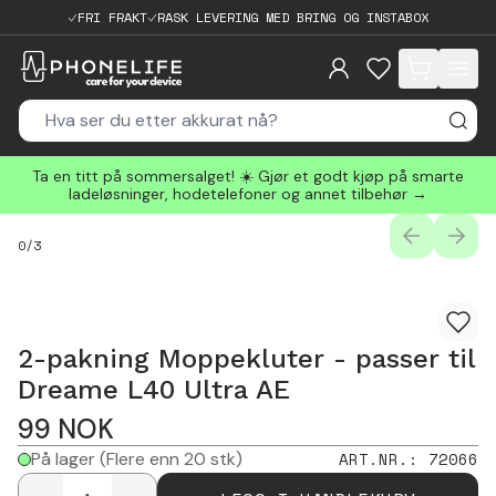
FRI FRAKT
RASK LEVERING MED BRING OG INSTABOX
items in cart, 
Ta en titt på sommersalget! ☀️ Gjør et godt kjøp på smarte
ladeløsninger, hodetelefoner og annet tilbehør →
PREVIOUS
NEXT
0
/
3
2-pakning Moppekluter - passer til
Dreame L40 Ultra AE
99
NOK
På lager
(Flere enn 20 stk)
ART.NR.
:
72066