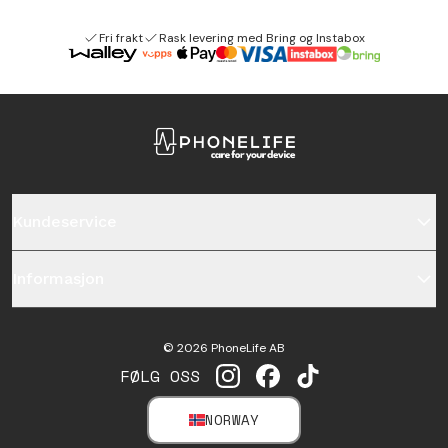
Fri frakt
Rask levering med Bring og Instabox
Kundeservice
Informasjon
©
2026
PhoneLife AB
FØLG OSS
INSTAGRAM
FACEBOOK
TIKTOK
NORWAY
SELECT MARKET