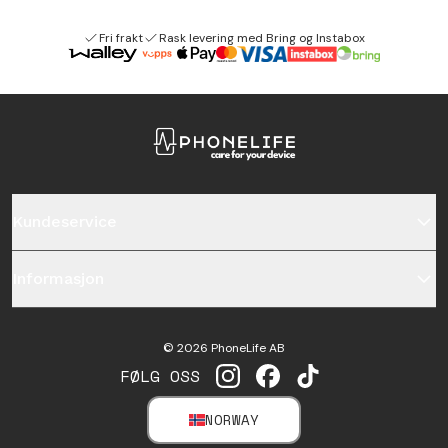
Fri frakt
Rask levering med Bring og Instabox
Kundeservice
Informasjon
©
2026
PhoneLife AB
FØLG OSS
INSTAGRAM
FACEBOOK
TIKTOK
NORWAY
SELECT MARKET