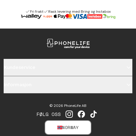
Fri frakt
Rask levering med Bring og Instabox
Kundeservice
Informasjon
©
2026
PhoneLife AB
FØLG OSS
INSTAGRAM
FACEBOOK
TIKTOK
NORWAY
SELECT MARKET