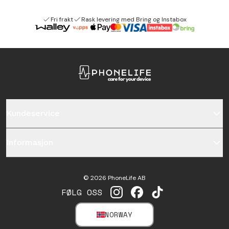
Fri frakt
Rask levering med Bring og Instabox
Kundeservice
Informasjon
©
2026
PhoneLife AB
FØLG OSS
INSTAGRAM
FACEBOOK
TIKTOK
NORWAY
SELECT MARKET