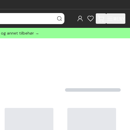
MENY
items in cart, view
r og annet tilbehør →