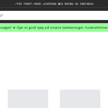
FRI FRAKT
RASK LEVERING MED BRING OG INSTABOX
salget! ☀️ Gjør et godt kjøp på smarte ladeløsninger, hodetelefone