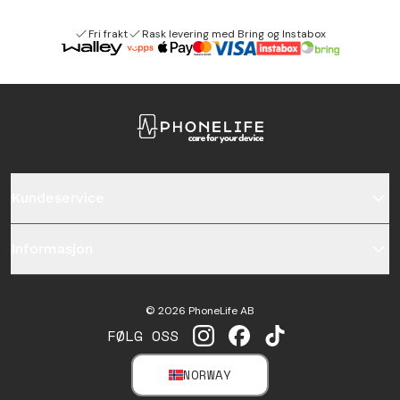
Fri frakt
Rask levering med Bring og Instabox
Kundeservice
Informasjon
©
2026
PhoneLife AB
FØLG OSS
INSTAGRAM
FACEBOOK
TIKTOK
NORWAY
SELECT MARKET