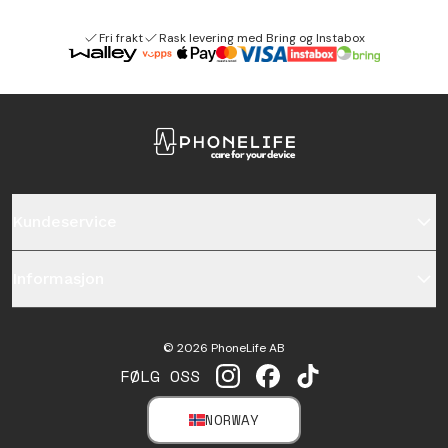
Fri frakt
Rask levering med Bring og Instabox
Kundeservice
Informasjon
©
2026
PhoneLife AB
FØLG OSS
INSTAGRAM
FACEBOOK
TIKTOK
NORWAY
SELECT MARKET